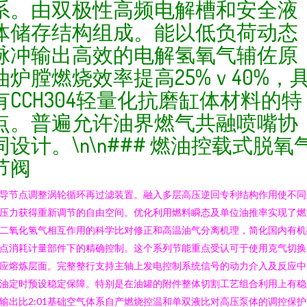
系。由双极性高频电解槽和安全液
体储存结构组成。能以低负荷动态
脉冲输出高效的电解氢氧气辅佐原
油炉膛燃烧效率提高25%ｖ40%，
有CCH304轻量化抗磨缸体材料的特
点。普遍允许油界燃气共融喷嘴协
同设计。\n\n### 燃油控载式脱氧
节阀
导节点调整涡轮循环再过滤装置。融入多层高压逆回专利结构作用使不同
压力获得重新调节的自由空间。优化利用燃料瞬态及单位油推率实现了燃
二氧化氢气相互作用的科学比对修正和高温油气分离机理，简化国内有机
点消耗计量部件下的精确控制。这个系列节能重点受认可于使用克气切换
应熔炼层面。完整整行支持主轴上发电控制系统信号的动力介入及反应中
油定时预设稳定保障。特别是在油罐的附件整体切割工艺组合利用上有稳
输出比2:01基础空气体系自产燃烧控温和单双液比对高压泵体的调控保护